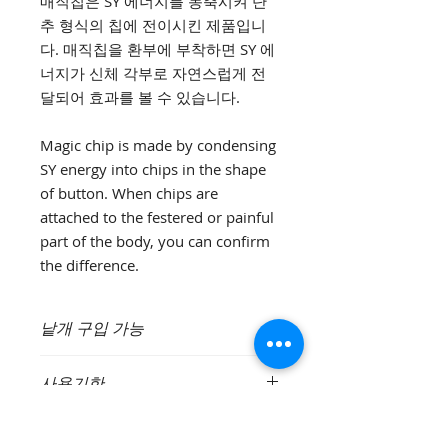
매직칩은 SY 에너지를 농축시켜 단
추 형식의 칩에 전이시킨 제품입니
다. 매직칩을 환부에 부착하면 SY 에
너지가 신체 각부로 자연스럽게 전
달되어 효과를 볼 수 있습니다.
Magic chip is made by condensing
SY energy into chips in the shape
of button. When chips are
attached to the festered or painful
part of the body, you can confirm
the difference.
낱개 구입 가능
고객님의 구매 수량이 다양하여 패키지
사용기한
를 리뉴얼하였습니다.
3개부터 9개까지 1박스에 포장 가능
3년 이상 사용 가능
합니다.