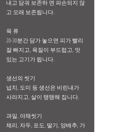
내고 담궈 보존하 면 파손되지 않
고 오래 보존됩니다.
육 류
20-30분간 담가 놓으면 피가 빨리
잘 빠지고, 육질이 부드럽고, 맛
있는 고기가 됩니다.
생선의 씻기
넙치, 도미 등 생선은 비린내가
사라지고, 살이 탱탱해 집니다.
과일, 야채씻기
체리, 자두, 포도, 딸기, 양배추, 가